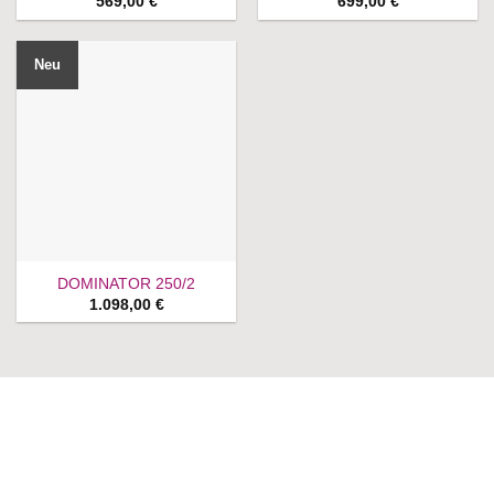
569,00
€
699,00
€
Neu
DOMINATOR 250/2
1.098,00
€