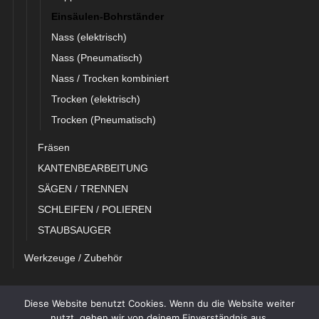
Einsäulen-Bohrständer
Nass (elektrisch)
Nass (Pneumatisch)
Nass / Trocken kombiniert
Trocken (elektrisch)
Trocken (Pneumatisch)
Fräsen
KANTENBEARBEITUNG
SÄGEN / TRENNEN
SCHLEIFEN / POLIEREN
STAUBSAUGER
Werkzeuge / Zubehör
Diese Website benutzt Cookies. Wenn du die Website weiter
galeski.net
nutzt, gehen wir von deinem Einverständnis aus.