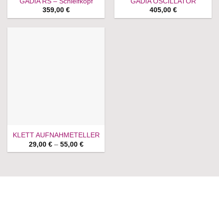
GADIA RS – Schleifkopf
GADIA OSCILLATOR
359,00
€
405,00
€
KLETT AUFNAHMETELLER
Price
29,00
€
–
55,00
€
range:
29,00 €
through
55,00 €