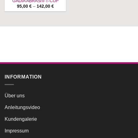
GADIA ABRASIV-T-CUP
Price
95,00
€
–
142,00
€
range:
95,00 €
through
142,00 €
INFORMATION
Über uns
Anleitungsvideo
Kundengalerie
Impressum