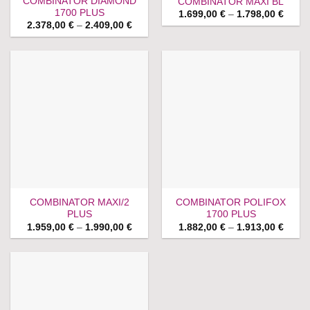
COMBINATOR DIAMOND
COMBINATOR MAXI BL
1700 PLUS
Price
1.699,00
€
–
1.798,00
€
range
Price
2.378,00
€
–
2.409,00
€
1.699
range:
throu
2.378,00 €
1.798
through
2.409,00 €
COMBINATOR MAXI/2
COMBINATOR POLIFOX
PLUS
1700 PLUS
Price
Price
1.959,00
€
–
1.990,00
€
1.882,00
€
–
1.913,00
€
range:
range
1.959,00 €
1.882
through
throu
1.990,00 €
1.913