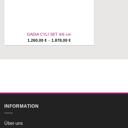
GADIA CYLI SET 4/6 cm
Price
1.260,00
€
–
1.878,00
€
range:
1.260,00 €
through
1.878,00 €
INFORMATION
Über uns