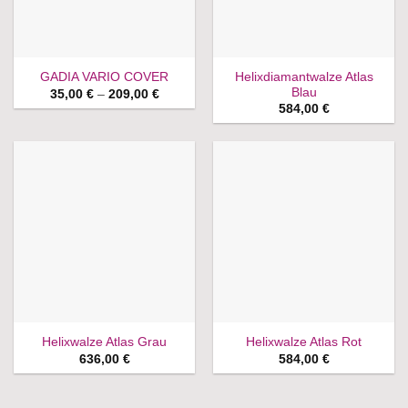
Helixdiamantwalze Atlas
GADIA VARIO COVER
Blau
Price
35,00
€
–
209,00
€
range:
584,00
€
35,00 €
through
209,00 €
Helixwalze Atlas Grau
Helixwalze Atlas Rot
636,00
€
584,00
€