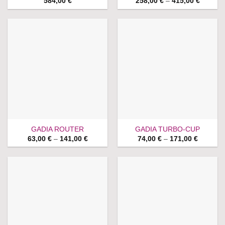
Price
584,00
€
258,00
€
–
415,00
€
range:
258,00 
through
415,00 
GADIA ROUTER
GADIA TURBO-CUP
Price
Price
63,00
€
–
141,00
€
74,00
€
–
171,00
€
range:
range:
63,00 €
74,00 €
through
through
141,00 €
171,00 