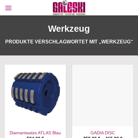
Zum
Inhalt
springen
Werkzeug
PRODUKTE VERSCHLAGWORTET MIT „WERKZEUG“
Diamantwalze ATLAS Blau
GADIA DISC