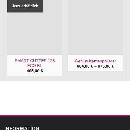
Jetzt erhältlich
SMART CUTTER 125
Genius Kantenpolierer
ECO BL
Price
664,00
€
–
675,00
€
range:
465,00
€
664,00 €
through
675,00 €
INFORMATION